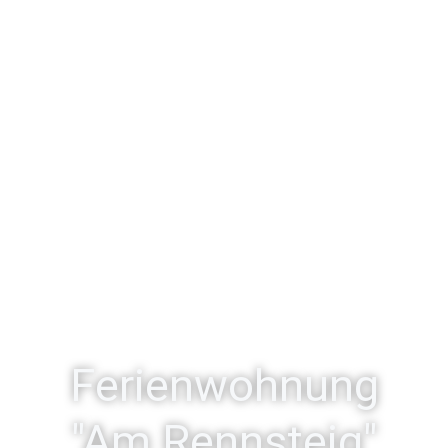
Ferienwohnung
"Am Rennsteig"